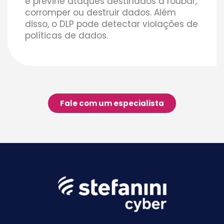
e previne ataques destinados a roubar,
corromper ou destruir dados. Além
disso, o DLP pode detectar violações de
políticas de dados.
Fale com um especialista