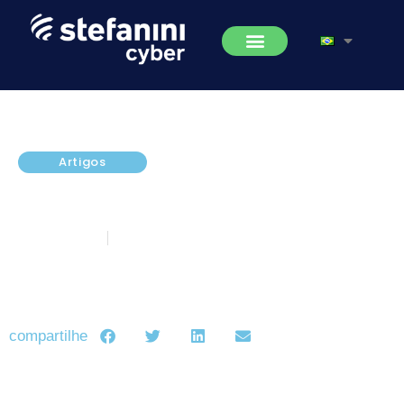
Artigos
4 motivos para investir em um
SOC ainda em esse ano!
abril 5, 2024
5 minutos de leitura
compartilhe