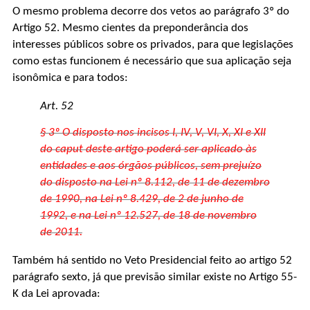
O mesmo problema decorre dos vetos ao parágrafo 3º do
Artigo 52. Mesmo cientes da preponderância dos
interesses públicos sobre os privados, para que legislações
como estas funcionem é necessário que sua aplicação seja
isonômica e para todos:
Art. 52
§ 3º O disposto nos incisos I, IV, V, VI, X, XI e XII
do caput deste artigo poderá ser aplicado às
entidades e aos órgãos públicos, sem prejuízo
do disposto na Lei nº 8.112, de 11 de dezembro
de 1990, na Lei nº 8.429, de 2 de junho de
1992, e na Lei nº 12.527, de 18 de novembro
de 2011.
Também há sentido no Veto Presidencial feito ao artigo 52
parágrafo sexto, já que previsão similar existe no Artigo 55-
K da Lei aprovada: