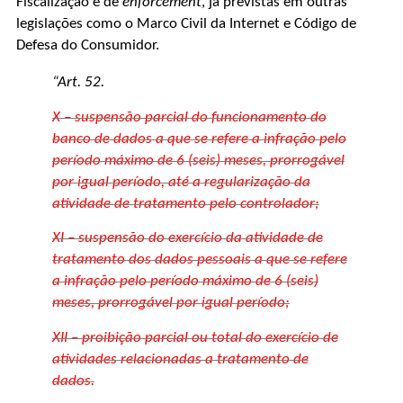
Fiscalização e de
enforcement
, já previstas em outras
legislações como o Marco Civil da Internet e Código de
Defesa do Consumidor.
“Art. 52.
X – suspensão parcial do funcionamento do
banco de dados a que se refere a infração pelo
período máximo de 6 (seis) meses, prorrogável
por igual período, até a regularização da
atividade de tratamento pelo controlador;
XI – suspensão do exercício da atividade de
tratamento dos dados pessoais a que se refere
a infração pelo período máximo de 6 (seis)
meses, prorrogável por igual período;
XII – proibição parcial ou total do exercício de
atividades relacionadas a tratamento de
dados.