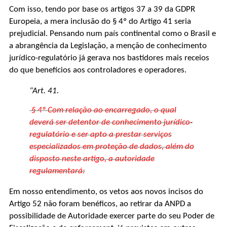
Com isso, tendo por base os artigos 37 a 39 da GDPR
Europeia, a mera inclusão do § 4º do Artigo 41 seria
prejudicial. Pensando num país continental como o Brasil e
a abrangência da Legislação, a menção de conhecimento
jurídico-regulatório já gerava nos bastidores mais receios
do que benefícios aos controladores e operadores.
“Art. 41.
§ 4º Com relação ao encarregado, o qual
deverá ser detentor de conhecimento jurídico-
regulatório e ser apto a prestar serviços
especializados em proteção de dados, além do
disposto neste artigo, a autoridade
regulamentará:
Em nosso entendimento, os vetos aos novos incisos do
Artigo 52 não foram benéficos, ao retirar da ANPD a
possibilidade de Autoridade exercer parte do seu Poder de