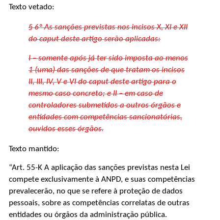
Texto vetado:
§ 6º As sanções previstas nos incisos X, XI e XII
do caput deste artigo serão aplicadas:
I – somente após já ter sido imposta ao menos
1 (uma) das sanções de que tratam os incisos
II, III, IV, V e VI do caput deste artigo para o
mesmo caso concreto; e II – em caso de
controladores submetidos a outros órgãos e
entidades com competências sancionatórias,
ouvidos esses órgãos.
Texto mantido:
“Art. 55-K A aplicação das sanções previstas nesta Lei
compete exclusivamente à ANPD, e suas competências
prevalecerão, no que se refere à proteção de dados
pessoais, sobre as competências correlatas de outras
entidades ou órgãos da administração pública.