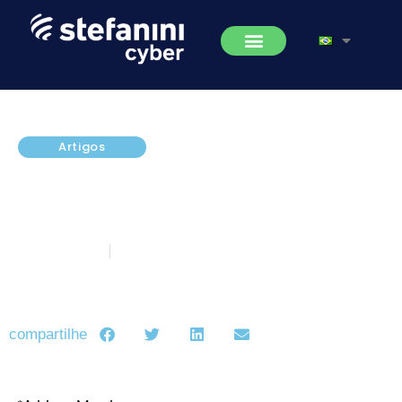
Artigos
ANPD criada, LGPD aprovada. O
que muda com a sanção da Lei
13.853/19
julho 12, 2019
5 minutos de leitura
compartilhe