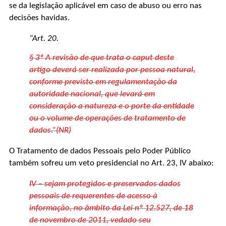
se da legislação aplicável em caso de abuso ou erro nas
decisões havidas.
“Art. 20.
§ 3º A revisão de que trata o caput deste
artigo deverá ser realizada por pessoa natural,
conforme previsto em regulamentação da
autoridade nacional, que levará em
consideração a natureza e o porte da entidade
ou o volume de operações de tratamento de
dados.”(NR)
O Tratamento de dados Pessoais pelo Poder Público
também sofreu um veto presidencial no Art. 23, IV abaixo:
IV – sejam protegidos e preservados dados
pessoais de requerentes de acesso à
informação, no âmbito da Lei nº 12.527, de 18
de novembro de 2011, vedado seu