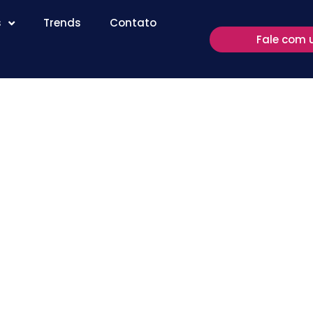
s
Trends
Contato
Fale com 
ir rápido
 leitura