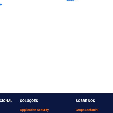
 +
UCIONAL
SOLUÇÕES
SOBRE NÓS
Application Security
Grupo Stefanini