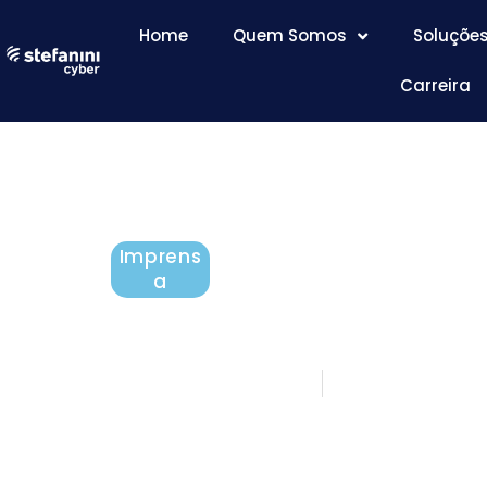
Home
Quem Somos
Soluçõe
Carreira
Imprens
a
Aprender muito, evolu
fevereiro 18, 2022
5 minutos de