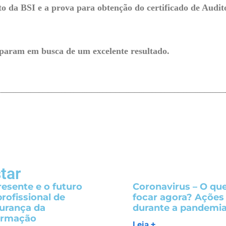
to da BSI e a prova para obtenção do certificado de Audi
iparam em busca de um excelente resultado.
tar
resente e o futuro
Coronavirus – O qu
profissional de
focar agora? Ações
urança da
durante a pandemi
ormação
Leia +