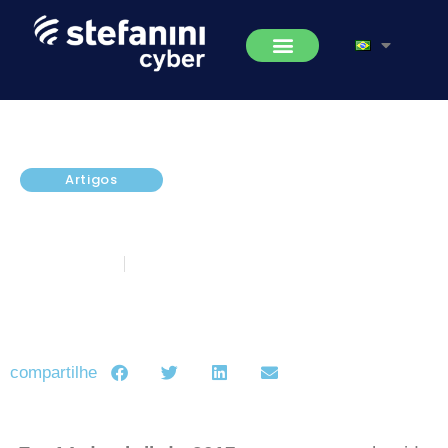
Artigos
[Atenção Imediata] Novo ataque
hacker chega ao Brasil
maio 12, 2017
5 minutos de leitura
compartilhe