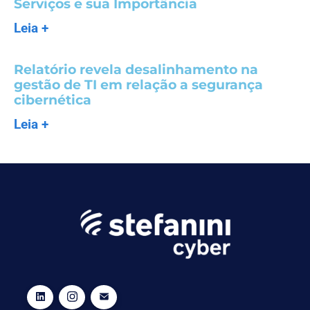
Serviços e sua Importância
Leia +
Relatório revela desalinhamento na
gestão de TI em relação a segurança
cibernética
Leia +