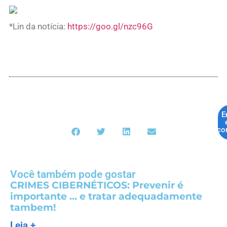
*Lin da notícia:
https://goo.gl/nzc96G
E
co
Você também pode gostar
CRIMES CIBERNÉTICOS: Prevenir é
importante … e tratar adequadamente
tambem!
Leia +