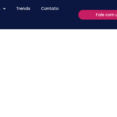
s
Trends
Contato
Fale com 
ividade,
al e bem-
ome Office?
itura