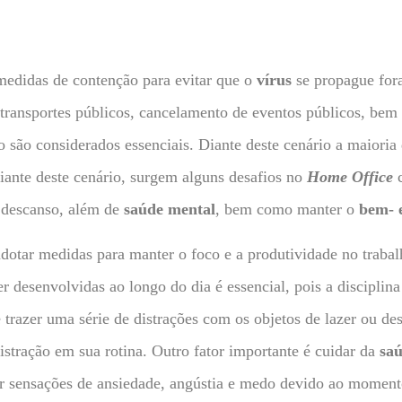
edidas de contenção para evitar que o
vírus
se propague for
 transportes públicos, cancelamento de eventos públicos, be
o são considerados essenciais. Diante deste cenário a maiori
ante deste cenário, surgem alguns desafios no
Home Office
 descanso, além de
saúde mental
, bem como manter o
bem- 
otar medidas para manter o foco e a produtividade no trabalh
r desenvolvidas ao longo do dia é essencial, pois a disciplin
 trazer uma série de distrações com os objetos de lazer ou de
distração em sua rotina. Outro fator importante é cuidar da
saú
r sensações de ansiedade, angústia e medo devido ao momento