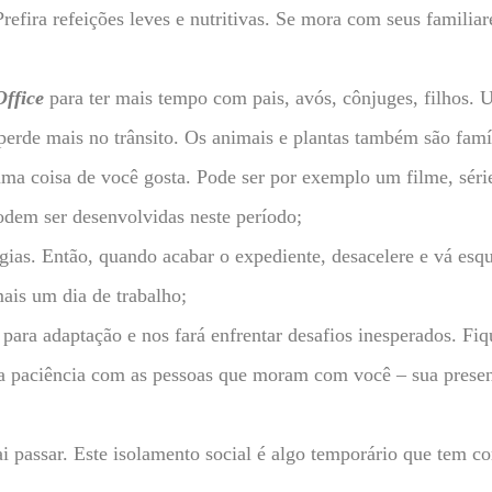
refira refeições leves e nutritivas. Se mora com seus familia
ffice
para ter mais tempo com pais, avós, cônjuges, filhos. U
perde mais no trânsito. Os animais e plantas também são famí
ma coisa de você gosta. Pode ser por exemplo um filme, séries,
odem ser desenvolvidas neste período;
ias. Então, quando acabar o expediente, desacelere e vá esqu
mais um dia de trabalho;
a adaptação e nos fará enfrentar desafios inesperados. Fiqu
nha paciência com as pessoas que moram com você – sua pres
i passar. Este isolamento social é algo temporário que tem c