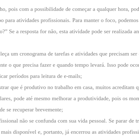
o, pois com a possibilidade de começar a qualquer hora, pode 
o para atividades profissionais. Para manter o foco, podemos
lho?” Se a resposta for não, esta atividade pode ser realizada a
leça um cronograma de tarefas e atividades que precisam ser
nte o que precisa fazer e quando tempo levará. Isso pode oco
ar períodos para leitura de e-mails;
trar que é produtivo no trabalho em casa, muitos acreditam 
ulares, pode até mesmo melhorar a produtividade, pois os mo
 de se recuperar brevemente;
fissional não se confunda com sua vida pessoal. Se parar de tr
ais disponível e, portanto, já encerrou as atividades profiss