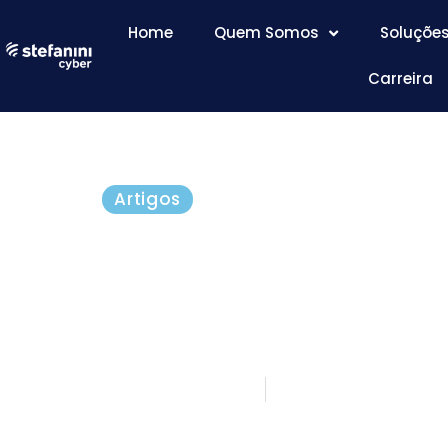
Home
Quem Somos
Soluçõe
Carreira
Artigos
Como manter a produt
cuidar da saúde ment
estar emocional no H
junho 12, 2020
5 minutos de le