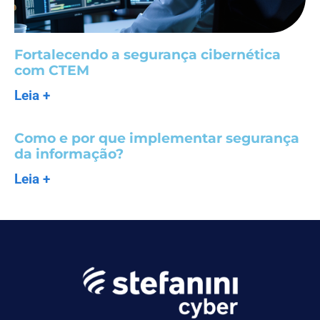
Fortalecendo a segurança cibernética
com CTEM
Leia +
Como e por que implementar segurança
da informação?
Leia +