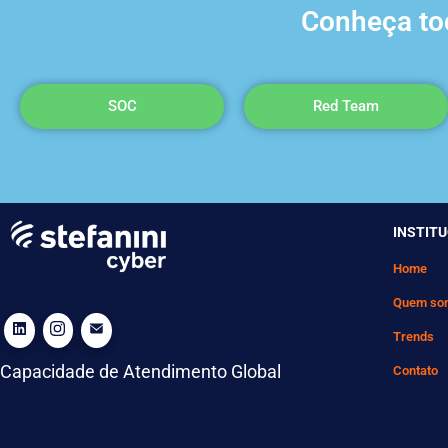
Conheça tod
SOC
Red Team
INSTIT
Home
Quem so
Trends
Capacidade de Atendimento Global
Contato