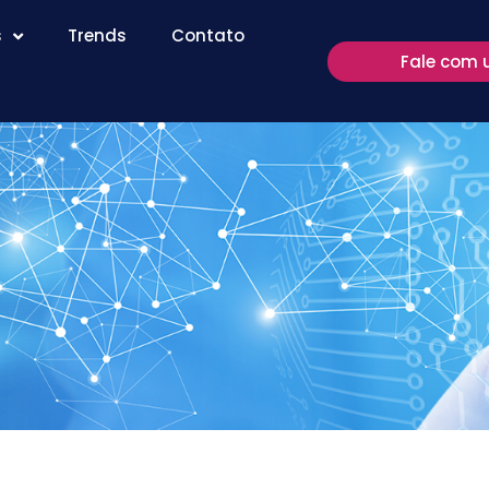
s
Trends
Contato
Fale com 