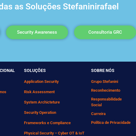
as as Soluções Stefaninirafael
Security Awareness
Consultoria GRC
UCIONAL
SOLUÇÕES
SOBRE NÓS
Application Security
Grupo Stefanini
Reconhecimento
mos
Risk Assessment
Responsabilidade
System Archicteture
Social
Security Operation
Carreira
Política de Privacidade
Frameworks e Compliance
Physical Security – Cyber OT & IoT