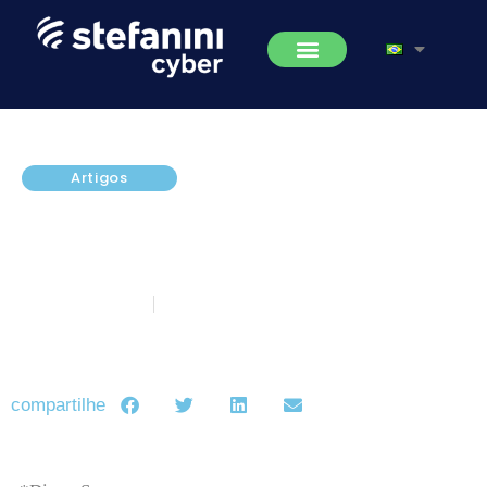
Artigos
COVID-19 (Coronavírus) e
continuidade de negócios, você
está preparado?
março 20, 2020
5 minutos de leitura
compartilhe