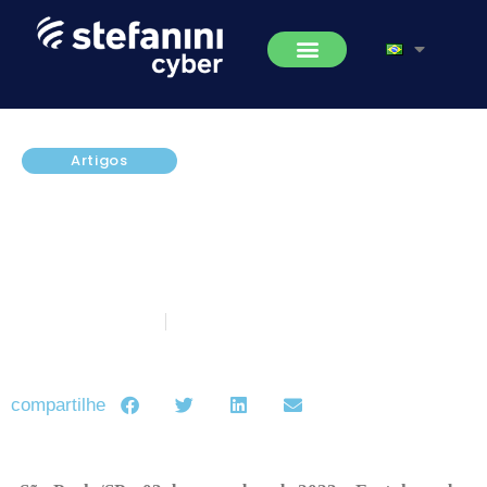
Artigos
Fortalecendo a Defesa
Cibernética Empresarial Através
da Educação em Segurança da
Informação
novembro 3, 2023
5 minutos de leitura
compartilhe