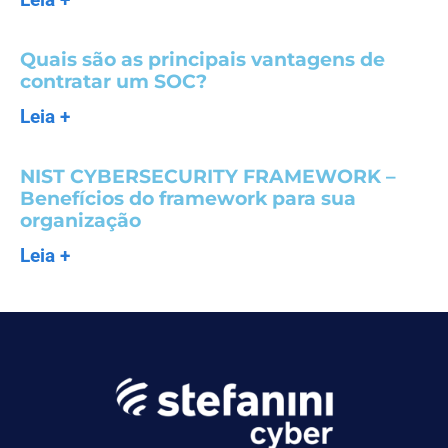
Quais são as principais vantagens de
contratar um SOC?
Leia +
NIST CYBERSECURITY FRAMEWORK –
Benefícios do framework para sua
organização
Leia +