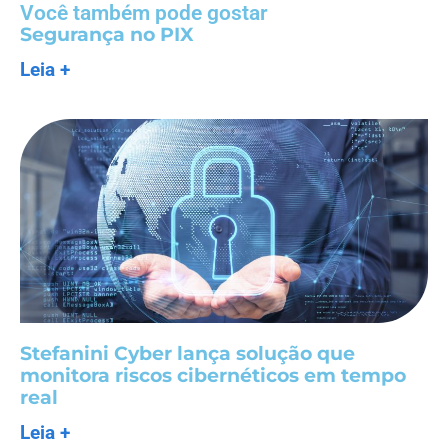
Você também pode gostar
Segurança no PIX
Leia +
Stefanini Cyber lança solução que
monitora riscos cibernéticos em tempo
real
Leia +