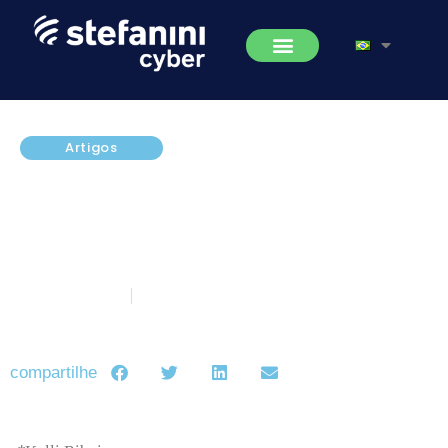
Artigos
Gestão dos Riscos de Fraudes
Corporativas: saiba como
melhorar controles e minimizar
ocorrências
maio 22, 2020
5 minutos de leitura
compartilhe