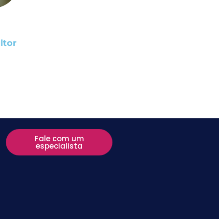
ltor
Fale com um
especialista