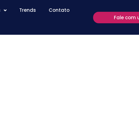
s
Trends
Contato
Fale com 
a
eitura