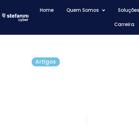
Home
Quem Somos
Soluçõe
Carreira
Artigos
[Infográfico] Por que 
cibersegurança é tão
importante?!
fevereiro 1, 2017
5 minutos de l