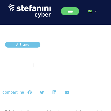
Artigos
Intel alerta que patches contra
Spectre podem reiniciar PCs
janeiro 18, 2018
5 minutos de leitura
compartilhe