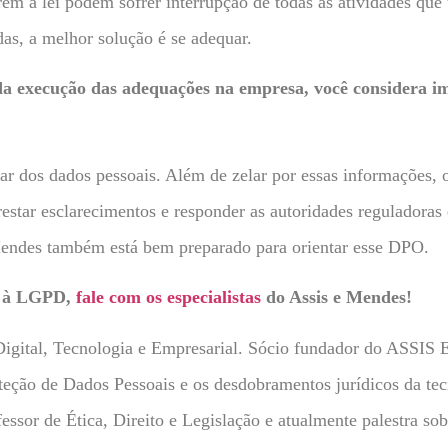
m a lei podem sofrer interrupção de todas as atividades que
s, a melhor solução é se adequar.
 da execução das adequações na empresa, você considera i
ar dos dados pessoais. Além de zelar por essas informações, 
prestar esclarecimentos e responder as autoridades reguladoras 
Mendes também está bem preparado para orientar esse DPO.
ão à LGPD,
fale com os especialistas
do Assis e Mendes!
Digital, Tecnologia e Empresarial. Sócio fundador do ASS
eção de Dados Pessoais e os desdobramentos jurídicos da tecno
fessor de Ética, Direito e Legislação e atualmente palestra so