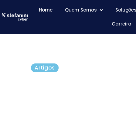
Home
Quem Somos
Soluçõe
Carreira
Artigos
LGPD: consultoria jurí
adequações e novas t
novembro 13, 2020
5 minutos 