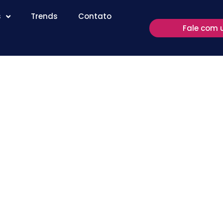
s
Trends
Contato
Fale com 
dica,
ecnologias
de leitura