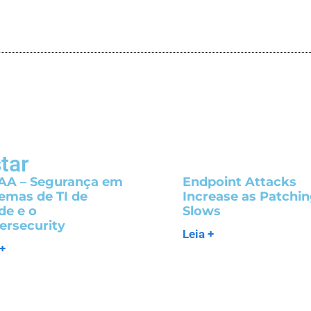
tar
AA – Segurança em
Endpoint Attacks
temas de TI de
Increase as Patchi
de e o
Slows
ersecurity
Leia +
 +