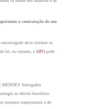
 usam os dados dos usuários e as
mportante a contratação de um
o encarregado deve orientar os
da lei, no entanto, o
DPO
pode
IS E MENDES Advogados
logia no direito brasileiro.
bre assuntos empresariais e de