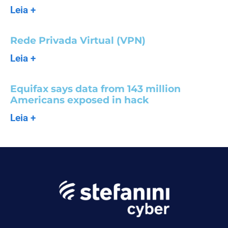
Leia +
Rede Privada Virtual (VPN)
Leia +
Equifax says data from 143 million
Americans exposed in hack
Leia +