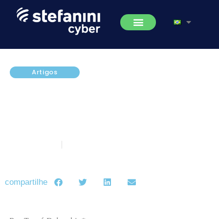
Artigos
Mapeamento de Processos x
Cultura Organizacional: Seus
processos estão organizados
como merecem?
julho 26, 2019
5 minutos de leitura
compartilhe