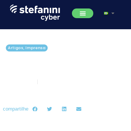
Artigos
,
Imprensa
TISAX é o novo selo de
Segurança da Informação para a
indústria automotiva
julho 29, 2022
5 minutos de leitura
compartilhe