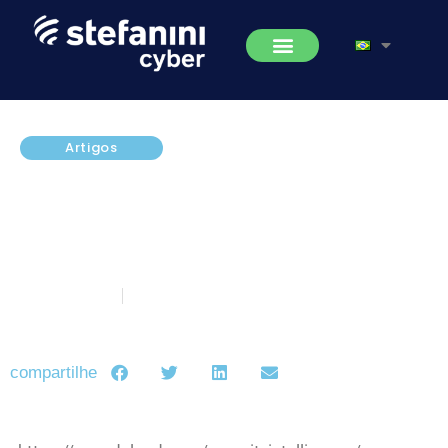
Artigos
[PODCASTS] An Incident
Responder’s POV: A Brief
Overview of the Latest Petya
Variant
julho 14, 2017
5 minutos de leitura
compartilhe