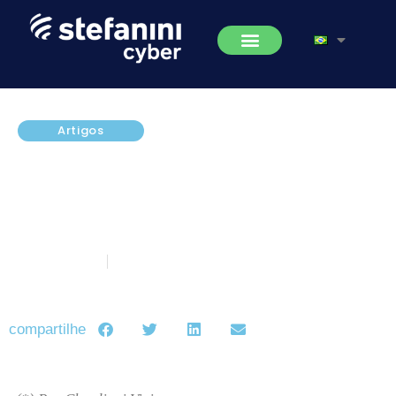
Artigos
Segurança em tempos de home
office: não é só sobre
computadores, é sobre
comportamento humano
julho 7, 2020
5 minutos de leitura
compartilhe