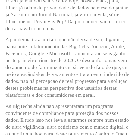
LGPD já mandou seu recado: hoje, nossas mães, pais,
filhos já falam de privacidade de dados na mesa do jantar,
já é assunto no Jornal Nacional, já virou novela, série,
filme, meme. Privacy is Pop! Daqui a pouco vai ter bloco
de carnaval com o tema…
A pandemia traz um fato que não deixa de ser, digamos,
nauseante: o faturamento das BigTechs. Amazon, Apple,
Facebook, Google e Microsoft – aumentaram seus ganhos
neste primeiro trimestre de 2020. O desconforto não vem
do aumento do faturamento em si. Vem do fato de que, em
meio a escândalos de vazamento e tratamento indevido de
dados, não há percepção de real progresso para a solução
destes problemas na perspectiva dos usuários destas
plataformas e dos consumidores em geral.
As BigTechs ainda não apresentaram um programa
convincente de compliance para proteção dos nossos
dados. E tudo isso nos leva a estarmos sempre num estado
de ultra vigilância, ultra ceticismo com o mundo digital, e
a engolir que boa parte deste faturamento é sobre o “mau