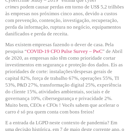
Cybercrime Study – 2019” estima que
cyber
crimes
podem causar perdas em torno de US$ 5,2 trilhões
às empresas nos próximos cinco anos, devido a custos
com prevenção, contenção, investigação, recuperação,
perda da informação, ruptura no negócio, equipamentos
danificados e perda de receita.
Mas existem empresas fazendo o dever de casa. Pela
pesquisa “
COVID-19 CFO Pulse Survey – PwC
” de Abril
de 2020, as empresas não têm como prioridade cortar
investimentos em segurança e proteção dos dados. Eis as
prioridades de corte: instalações/despesas gerais de
capital 82%, força de trabalho 67%, operações 55%, TI
53%, P&D 27%, transformação digital 25%, experiência
do cliente 15%, atividades ambientais, sociais e de
governança 10%, cibersegurança e privacidade 2%.
Muito bem, CEOs e CFOs ! Vocês sabem que acelerar o
carro é só pra quem conta com bons freios!
E a entrada da LGPD neste contexto de pandemia? Em
uma decisão histórica, em 7 de maio deste corrente ano, o