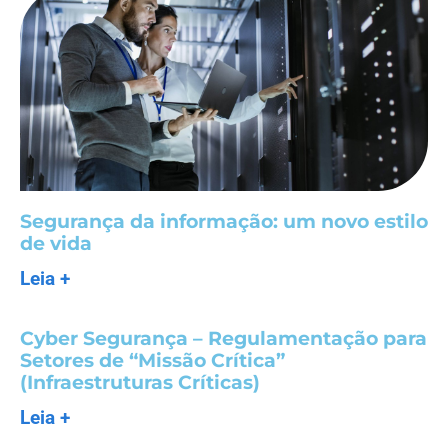
Segurança da informação: um novo estilo
de vida
Leia +
Cyber Segurança – Regulamentação para
Setores de “Missão Crítica”
(Infraestruturas Críticas)
Leia +