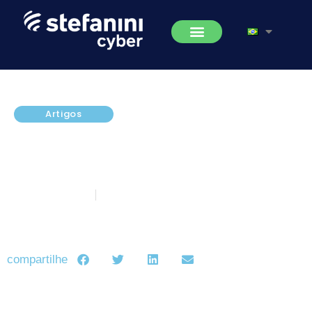
Artigos
SGSI e uma analogia sobre o
papel da Alta Direção como Pais
e Mães
março 23, 2018
5 minutos de leitura
compartilhe