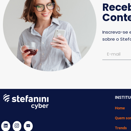
Rece
Conte
Inscreva-se 
sobre o Stefa
INSTIT
Home
Quem so
Trends