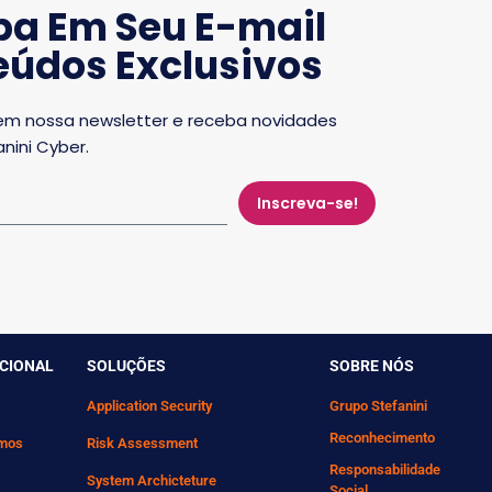
ba Em Seu E-mail
údos Exclusivos
em nossa newsletter e receba novidades
nini Cyber.
Inscreva-se!
UCIONAL
SOLUÇÕES
SOBRE NÓS
Application Security
Grupo Stefanini
Reconhecimento
mos
Risk Assessment
Responsabilidade
System Archicteture
Social