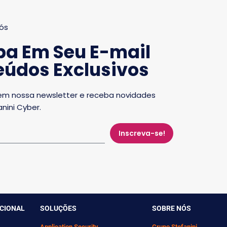
ós
ba Em Seu E-mail
údos Exclusivos
em nossa newsletter e receba novidades
nini Cyber.
Inscreva-se!
UCIONAL
SOLUÇÕES
SOBRE NÓS
Application Security
Grupo Stefanini