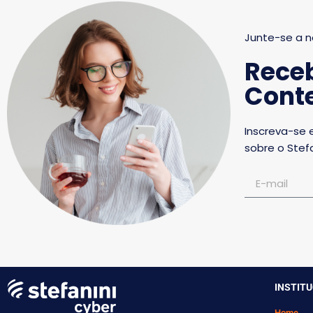
Junte-se a n
Rece
Conte
Inscreva-se 
sobre o Stefa
INSTIT
Home