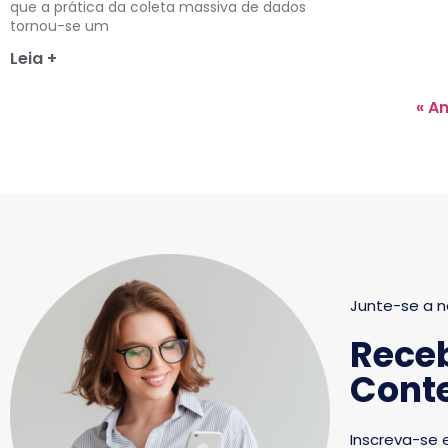
que a prática da coleta massiva de dados
tornou-se um
Leia +
« An
Junte-se a n
Rece
Conte
Inscreva-se 