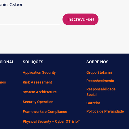
nini Cyber.
Inscreva-se!
UCIONAL
SOLUÇÕES
SOBRE NÓS
Application Security
Grupo Stefanini
Reconhecimento
mos
Risk Assessment
Responsabilidade
System Archicteture
Social
Security Operation
Carreira
Política de Privacidade
Frameworks e Compliance
Physical Security – Cyber OT & IoT