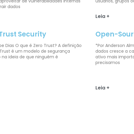
aproveitar de vulnerabilidades internas
usuários, grupos o
rair dados
Leia +
Trust Security
Open-Sourc
ipe Dias O que é Zero Trust? A definição
*Por Anderson Alm
 Trust é um modelo de segurança
dados cresce a c
 na ideia de que ninguém é
ativo mais import
precisamos
Leia +