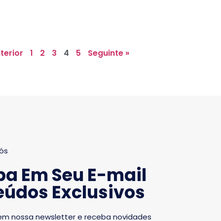
terior
1
2
3
4
5
Seguinte »
ós
ba Em Seu E-mail
údos Exclusivos
em nossa newsletter e receba novidades