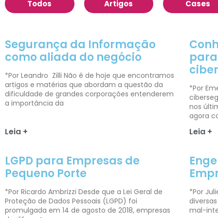
Todos
Artigos
Cases
Segurança da Informação
Conh
como aliada do negócio
para 
cibe
*Por Leandro Zilli Não é de hoje que encontramos
artigos e matérias que abordam a questão da
*Por Em
dificuldade de grandes corporações entenderem
ciberse
a importância da
nos últ
agora c
Leia +
Leia +
LGPD para Empresas de
Enge
Pequeno Porte
Empr
*Por Ricardo Ambrizzi Desde que a Lei Geral de
*Por Jul
Proteção de Dados Pessoais (LGPD) foi
diversas
promulgada em 14 de agosto de 2018, empresas
mal-inte