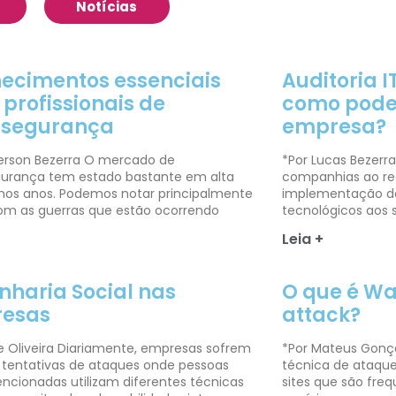
Notícias
ecimentos essenciais
Auditoria I
profissionais de
como pode
rsegurança
empresa?
erson Bezerra O mercado de
*Por Lucas Bezerra
gurança tem estado bastante em alta
companhias ao re
imos anos. Podemos notar principalmente
implementação de
om as guerras que estão ocorrendo
tecnológicos aos 
Leia +
nharia Social nas
O que é Wa
esas
attack?
ie Oliveira Diariamente, empresas sofrem
*Por Mateus Gonç
 tentativas de ataques onde pessoas
técnica de ataque
ncionadas utilizam diferentes técnicas
sites que são fr