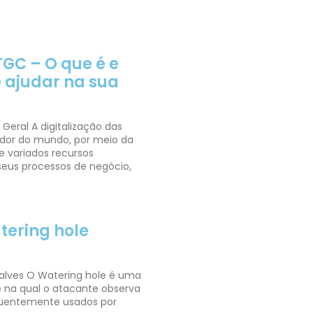
TGC – O que é e
 ajudar na sua
 Geral A digitalização das
dor do mundo, por meio da
 variados recursos
seus processos de negócio,
tering hole
alves O Watering hole é uma
 na qual o atacante observa
equentemente usados por