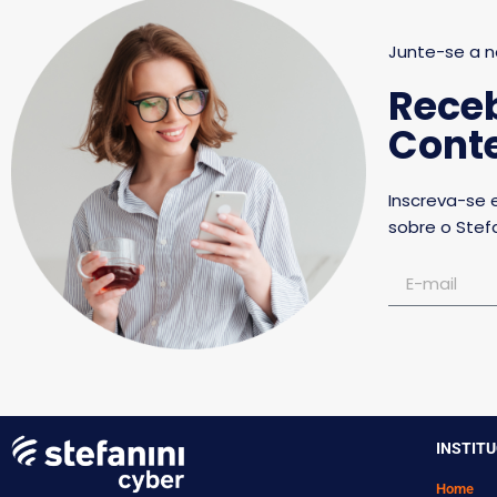
Junte-se a n
Rece
Conte
Inscreva-se 
sobre o Stefa
INSTIT
Home