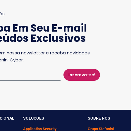
ós
ba Em Seu E-mail
údos Exclusivos
em nossa newsletter e receba novidades
nini Cyber.
Inscreva-se!
UCIONAL
SOLUÇÕES
SOBRE NÓS
Application Security
Grupo Stefanini