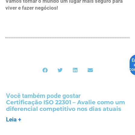
Vamos tornar o mundo um lugar mais seguro para
viver e fazer negócios!
E
co
Você também pode gostar
Certificação ISO 22301 – Avalie como um
diferencial competitivo nos dias atuais
Leia +