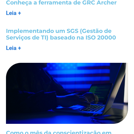
Conheça a ferramenta de GRC Archer
Leia +
Implementando um SGS (Gestão de
Serviços de TI) baseado na ISO 20000
Leia +
Como o mês da conscientização em