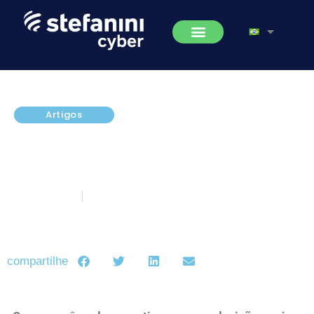
Artigos
WatchGuard Dimension:
Gerenciamento e visibilidade em
segurança de rede
julho 3, 2017
5 minutos de leitura
compartilhe