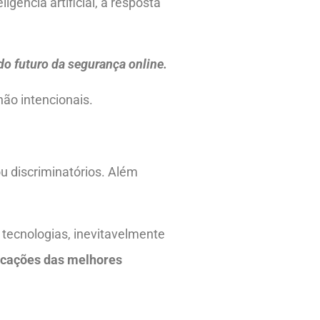
igência artificial, a resposta
o futuro da segurança online.
não intencionais.
u discriminatórios. Além
 tecnologias, inevitavelmente
licações das melhores