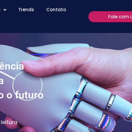
s
Trends
Contato
Fale com 
ência
a
 o futuro
leitura