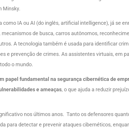
n Minsky.
como IA ou AI (do inglês, artificial intelligence), já se e
i, mecanismos de busca, carros autônomos, reconhecimen
 outros. A tecnologia também é usada para identificar c
es e prevenção de crimes. As assistentes virtuais, em p
 todo o mundo.
 um papel fundamental na segurança cibernética de emp
vulnerabilidades e ameaças
, o que ajuda a reduzir prejuí
gnificativo nos últimos anos. Tanto os defensores quant
ada para detectar e prevenir ataques cibernéticos, enqua