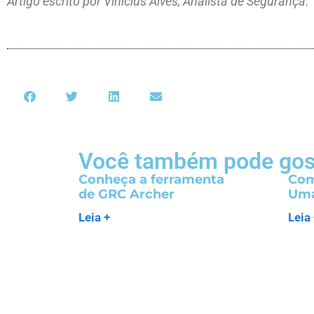
Artigo escrito por Vinicius Alves, Analista de Segurança.
Você também pode gos
Conheça a ferramenta
Com
de GRC Archer
Uma
Leia +
Leia