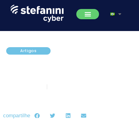
Artigos
Ciberataques: Você está
conectado a um Campo de
Batalha?
novembro 11, 2015
5 minutos de leitura
compartilhe