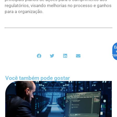
regulatórios, visando melhorias no processo e ganhos
para a organização.
E
co
Você também pode gostar