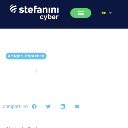
Artigos
,
Imprensa
CISO, ser ou não ser!?
maio 27, 2021
5 minutos de leitura
compartilhe