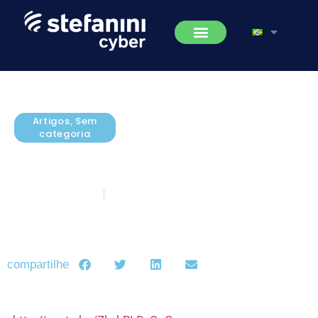
Artigos
,
Sem
categoria
[IBM] How Cyber Attackers
Operate and How to Stop Them
fevereiro 24, 2016
5 minutos de leitura
compartilhe