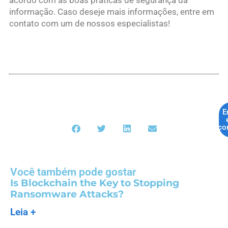
acordo com as boas práticas de segurança da
informação. Caso deseje mais informações, entre em
contato com um de nossos especialistas!
E
co
Você também pode gostar
Is Blockchain the Key to Stopping
Ransomware Attacks?
Leia +