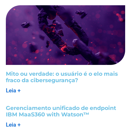
Mito ou verdade: o usuário é o elo mais
fraco da cibersegurança?
Leia +
Gerenciamento unificado de endpoint
IBM MaaS360 with Watson™
Leia +