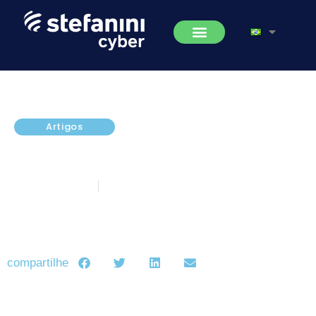
Artigos
O que são exploits, quais os
riscos e como se proteger?
janeiro 20, 2023
5 minutos de leitura
compartilhe