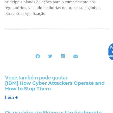
principais planos de ações para o cumprimento aos
regulatórios, visando melhorias no processo e ganhos
para a sua organização.
E
co
Você também pode gostar
[IBM] How Cyber Attackers Operate and
How to Stop Them
Leia +
Os usuários do Skype estão finalmente