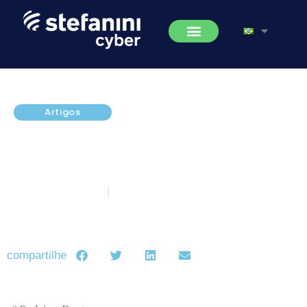
Artigos
Por que ainda há resistência das
empresas em investir em SI e
Cibersegurança?
novembro 28, 2019
5 minutos de leitura
compartilhe