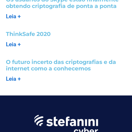
obtendo criptografia de ponta a ponta
Leia +
ThinkSafe 2020
Leia +
O futuro incerto das criptografias e da
internet como a conhecemos
Leia +