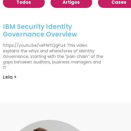
Todos
Artigos
Cases
IBM Security Identity
Governance Overview
https://youtu.be/veFNrfQgPu4 This video
explains the whys and wherefores of Identity
Governance, starting with the “pain chain” of the
gaps between auditors, business managers and
IT
Leia +