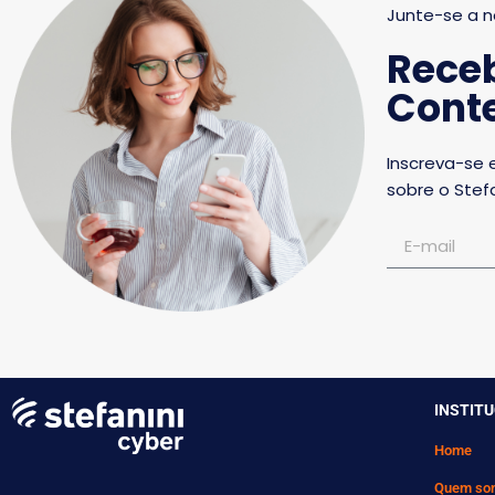
Junte-se a n
Rece
Conte
Inscreva-se 
sobre o Stefa
INSTIT
Home
Quem so