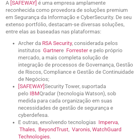
A
[SAFEWAY]
é uma empresa amplamente
reconhecida como provedora de soluções premium
em Segurança da Informação e CyberSecurity. De seu
extenso portfólio, destacam-se diversas soluções,
entre elas as baseadas nas plataformas:
Archer da
RSA Security
, considerada pelos
institutos
Gartner
e
Forrester
e pelo próprio
mercado, a mais completa solução de
integração de processos de Governança, Gestão
de Riscos, Compliance e Gestão de Continuidade
de Negócios;
[SAFEWAY]
Security Tower, suportada
pelo
IBM
Qradar (tecnologia Watson), sob
medida para cada organização em suas
necessidades de gestão de segurança e
cyberdefesa.
E outras, envolvendo tecnologias
Imperva
,
Thales
,
BeyondTrust
,
Varonis
,
WatchGuard
Technologies
.