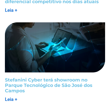
diferencial competitivo nos dias atuais
Leia +
Stefanini Cyber terá showroom no
Parque Tecnológico de São José dos
Campos
Leia +