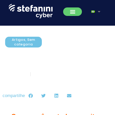
Artigos
,
Sem
categoria
[WEBEX] Gestão de Riscos Como
você controla e monitora seus
indicadores de compliance?
julho 6, 2017
5 minutos de leitura
compartilhe