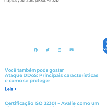
https://youtu.be/j3lOxUP8pzM
E
co
Você também pode gostar
Ataque DDoS: Principais características
e como se proteger
Leia +
Certificação ISO 22301 – Avalie como um