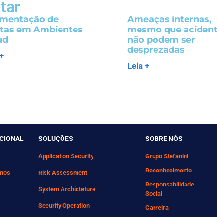
tar
mentação de
Ameaças internas,
tas em Ambientes
mesmo que acident
ud
não podem ser
desprezadas
 +
Leia +
UCIONAL
SOLUÇÕES
SOBRE NÓS
Application Security
Grupo Stefanini
Reconhecimento
mos
Risk Assessment
Responsabilidade
System Archicteture
Social
Security Operation
Carreira