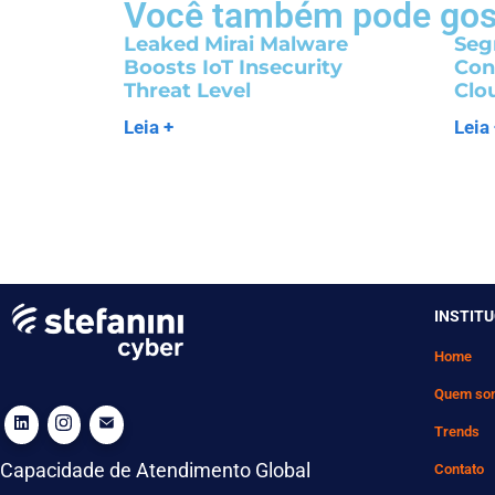
Você também pode gos
Leaked Mirai Malware
Seg
Boosts IoT Insecurity
Con
Threat Level
Clo
Leia +
Leia
INSTIT
Home
Quem so
Trends
Capacidade de Atendimento Global
Contato