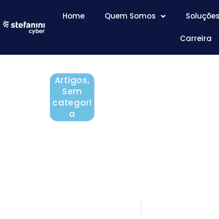
Home
Quem Somos
Soluçõe
Carreira
Artigos
,
Sem
categori
a
Como a Gestão de Co
pode apoiar a Gestão
Vulnerabilidades?
outubro 23, 2015
5 minutos de 