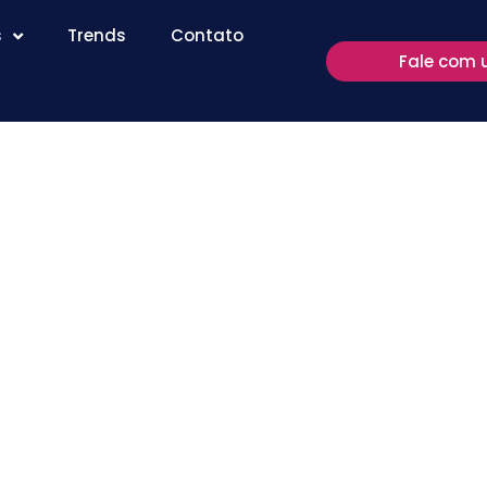
s
Trends
Contato
Fale com 
ntinuidade
 de
leitura