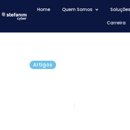
Home
Quem Somos
Soluçõe
Carreira
Artigos
Machine Learning em
da Informação
maio 7, 2020
5 minutos de lei