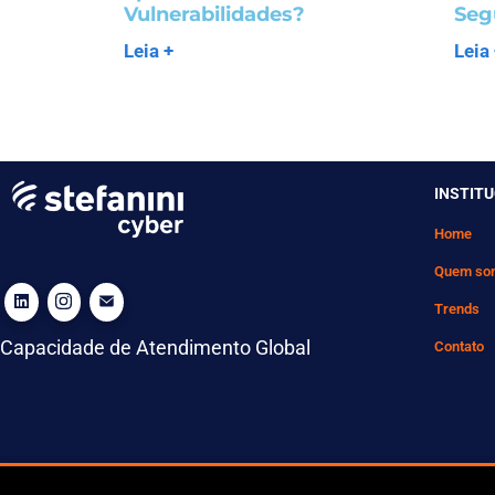
Vulnerabilidades?
Seg
Leia +
Leia
INSTIT
Home
Quem so
Trends
Capacidade de Atendimento Global
Contato