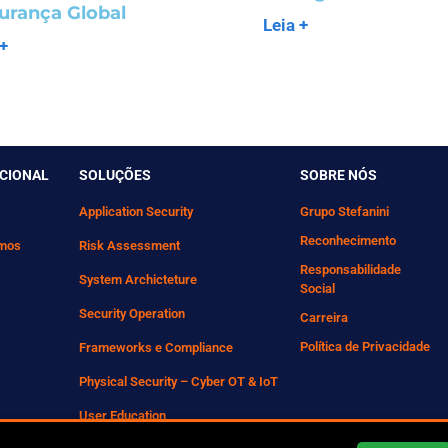
urança Global
Leia +
 +
UCIONAL
SOLUÇÕES
SOBRE NÓS
Application Security
Grupo Stefanini
Reconhecimento
mos
Risk Assessment
Responsabilidade
System Archicteture
Social
Security Operation
Carreira
Política de Privacidade
Frameworks e Compliance
Physical Security – Cyber OT & IoT
User Education