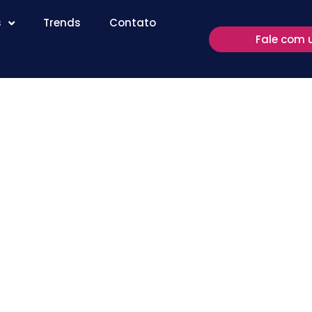
s
Trends
Contato
Fale com 
 Segurança
tura