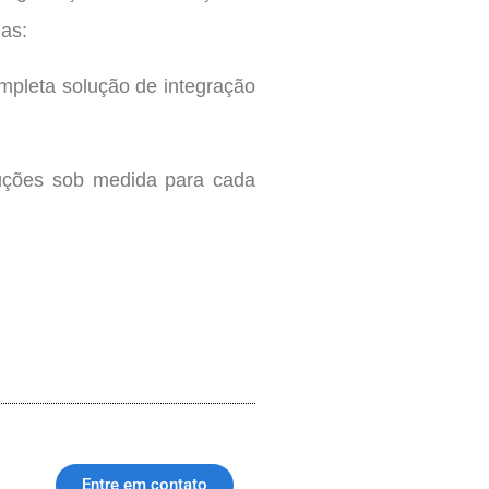
mas:
mpleta solução de integração
luções sob medida para cada
Entre em contato