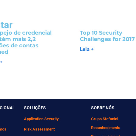
tar
pejo de credencial
Top 10 Security
tém mais 2,2
Challenges for 2017
hões de contas
Leia +
ned
 +
UCIONAL
SOLUÇÕES
SOBRE NÓS
Application Security
Grupo Stefanini
Reconhecimento
mos
Risk Assessment