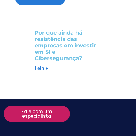
Por que ainda há
resistência das
empresas em investir
em SI e
Cibersegurança?
Leia +
Fale com um
especialista