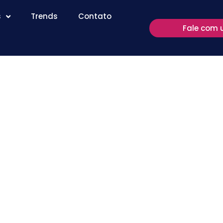
s
Trends
Contato
Fale com 
estração e a
ta a
so SOC
leitura