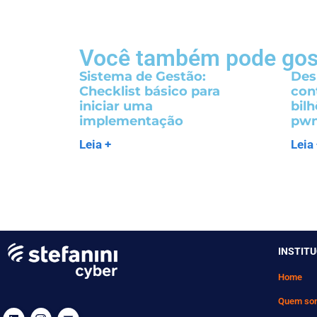
Você também pode gos
Sistema de Gestão:
Des
Checklist básico para
con
iniciar uma
bil
implementação
pw
Leia +
Leia
INSTIT
Home
Quem so