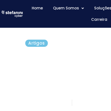
Home
Quem Somos
Soluçõe
Carreira
Artigos
IBM Resilient: A orqu
automação de respos
incidentes que está
transformando o nos
fevereiro 16, 2018
5 minutos de 