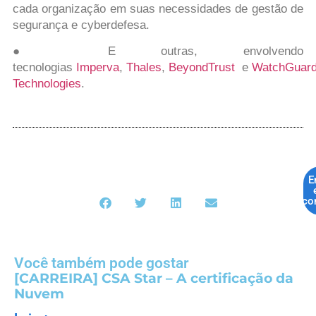
cada organização em suas necessidades de gestão de
segurança e cyberdefesa.
● E outras, envolvendo
tecnologias
Imperva
,
Thales
,
BeyondTrust
e
WatchGuar
Technologies
.
E
co
Você também pode gostar
[CARREIRA] CSA Star – A certificação da
Nuvem