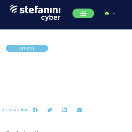
Artigos
[Gartner Security and Risk
Management Summit] Top 10
Projetos de Segurança para 2018
junho 15, 2018
5 minutos de leitura
compartilhe